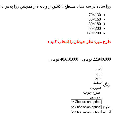
رزا ساده در سه مدل مسطح ، کشودار و پایه دار همچنین رزا پلاس دار
130×70
160×80
180×80
200×90
200×120
طرح مورد نظر خودتان را انتخاب کنید :
22,940,000
تومان
–
40,610,000
تومان
آبی
زرد
سبز
سفید
رنگ
صورتی
طرح چوب
طوسی
طرح
آپشن