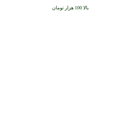
سفارشات خود را برای
بالا 100 هزار تومان
را با پیک رایگان تجربه کنید