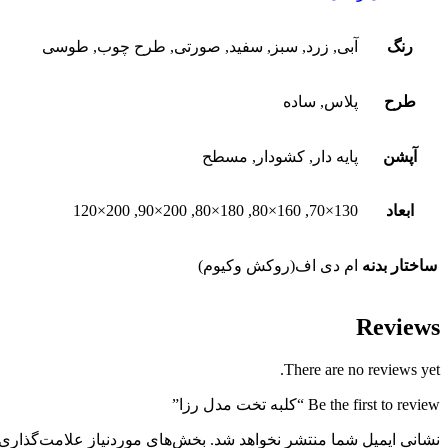
رنگ
آبی, زرد, سبز, سفید, صورتی, طرح چوب, طوسی
طرح
پلاس, ساده
آپشن
پایه دار, کشودار, مسطح
ابعاد
130×70, 160×80, 180×80, 200×90, 200×120
ساختار بدنه
ام دی اف(روکش وکیوم)
Reviews
There are no reviews yet.
Be the first to review “کلبه تخت مدل رزا”
نشانی ایمیل شما منتشر نخواهد شد.
بخش‌های موردنیاز علامت‌گذاری 