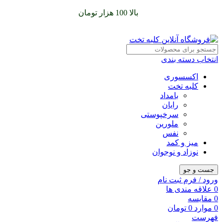
سفارشات خود را برای
بالا 100 هزار تومان
را با پیک رایگان تجربه
کنید
انتخاب دسته بندی
اکسسوری
کلبه تخت
بامداد
رایان
سرخپوستی
ملورین
نفس
میز و کمد
نوزاد و نوجوان
جست و جو
ورود / فرم ثبت نام
0
علاقه مندی ها
0
مقایسه
0
موارد
0
تومان
فهرست