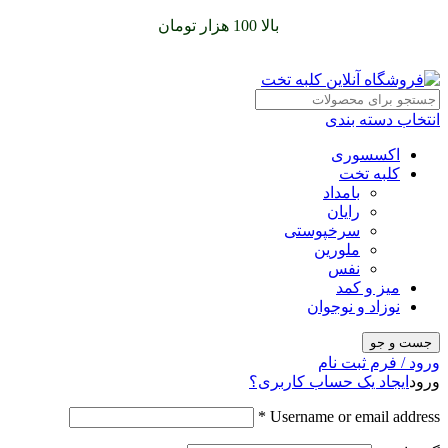
سفارشات خود را برای
بالا 100 هزار تومان
را با پیک رایگان تجربه
کنید
انتخاب دسته بندی
اکسسوری
کلبه تخت
بامداد
رایان
سرخپوستی
ملورین
نفس
میز و کمد
نوزاد و نوجوان
جست و جو
ورود / فرم ثبت نام
ورود
ایجاد یک حساب کاربری؟
*
Username or email address