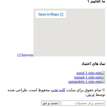
ما کجاییم ؟
123movies
embedgooglemap.net
نماد های اعتماد
© تمام حقوق برای سایت
کلبه تخت
محفوظ است. طراحی شده
توسط
م.ش
.
جست و جو