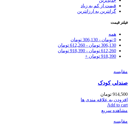
جدیدترین
قیمت از کم به زیاد
گرانترین به ارزانترین
فیلتر قیمت
همه
0
تومان
-
306,130
تومان
306,130
تومان
-
612,260
تومان
612,260
تومان
-
918,390
تومان
918,390
تومان
+
مقایسه
صندلی کودک
914,500
تومان
افزودن به علاقه مندی ها
Add to cart
مشاهده سریع
مقایسه