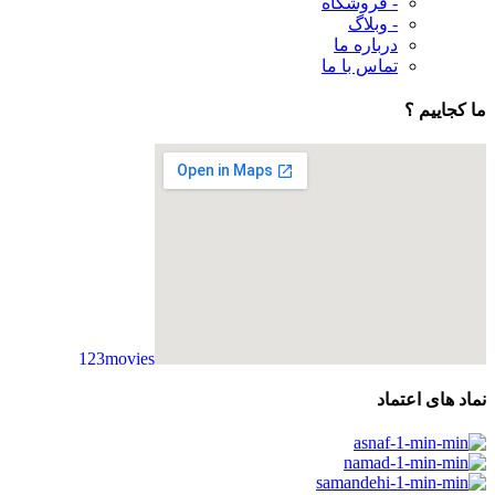
- فروشگاه
- وبلاگ
درباره ما
تماس با ما
ما کجاییم ؟
123movies
embedgooglemap.net
نماد های اعتماد