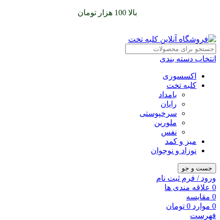
سفارشات خود را برای
بالا 100 هزار تومان
را با پیک رایگان تجربه
کنید
انتخاب دسته بندی
اکسسوری
کلبه تخت
بامداد
رایان
سرخپوستی
ملورین
نفس
میز و کمد
نوزاد و نوجوان
جست و جو
ورود / فرم ثبت نام
0
علاقه مندی ها
0
مقایسه
0
موارد
0
تومان
فهرست