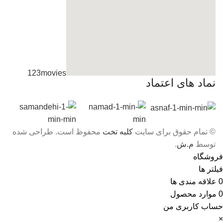
123movies
نماد های اعتماد
embedgooglemap.net
© تمام حقوق برای سایت
کلبه تخت
محفوظ است. طراحی شده
توسط
م.ش
.
فروشگاه
فیلتر ها
0
علاقه مندی ها
0
موارد
محصول
حساب کاربری من
×