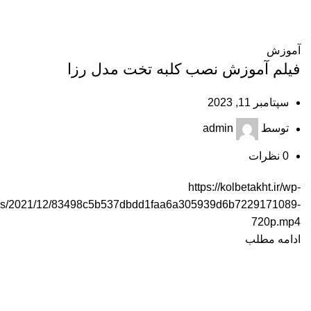
آموزش
فیلم آموزش نصب کلبه تخت مدل رزا
سپتامبر 11, 2023
توسط
admin
0
نظرات
https://kolbetakht.ir/wp-
ads/2021/12/83498c5b537dbdd1faa6a305939d6b7229171089-
720p.mp4
ادامه مطلب