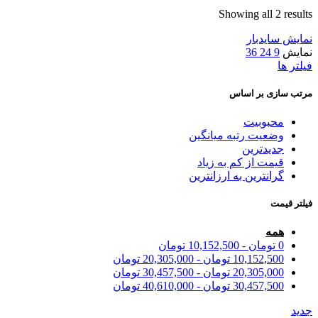
Showing all 2 results
نمایش سایدبار
نمایش
9
24
36
فیلتر ها
مرتب سازی بر اساس
محبوبیت
وضعیت رتبه میانگین
جدیدترین
قیمت از کم به زیاد
گرانترین به ارزانترین
فیلتر قیمت
همه
0
تومان
-
10,152,500
تومان
10,152,500
تومان
-
20,305,000
تومان
20,305,000
تومان
-
30,457,500
تومان
30,457,500
تومان
-
40,610,000
تومان
جدید