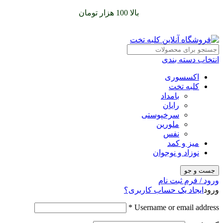
سفارشات خود را برای
بالا 100 هزار تومان
را با پیک رایگان تجربه
کنید
انتخاب دسته بندی
اکسسوری
کلبه تخت
بامداد
رایان
سرخپوستی
ملورین
نفس
میز و کمد
نوزاد و نوجوان
جست و جو
ورود / فرم ثبت نام
ورود
ایجاد یک حساب کاربری؟
*
Username or email address