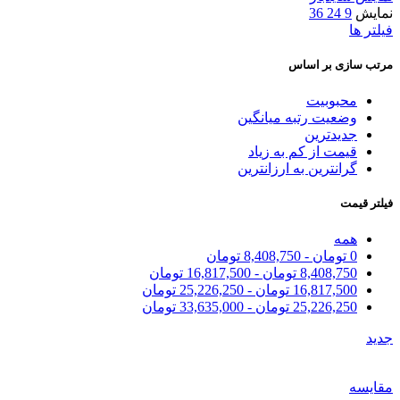
نمایش
9
24
36
فیلتر ها
مرتب سازی بر اساس
محبوبیت
وضعیت رتبه میانگین
جدیدترین
قیمت از کم به زیاد
گرانترین به ارزانترین
فیلتر قیمت
همه
0
تومان
-
8,408,750
تومان
8,408,750
تومان
-
16,817,500
تومان
16,817,500
تومان
-
25,226,250
تومان
25,226,250
تومان
-
33,635,000
تومان
جدید
مقایسه