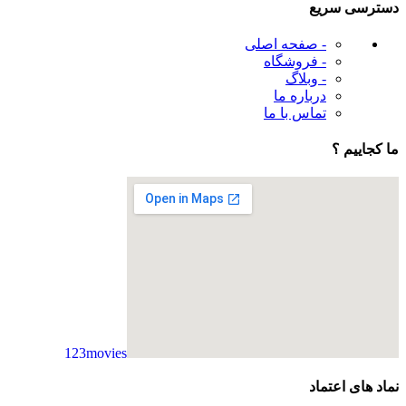
دسترسی سریع
- صفحه اصلی
- فروشگاه
- وبلاگ
درباره ما
تماس با ما
ما کجاییم ؟
123movies
embedgooglemap.net
نماد های اعتماد