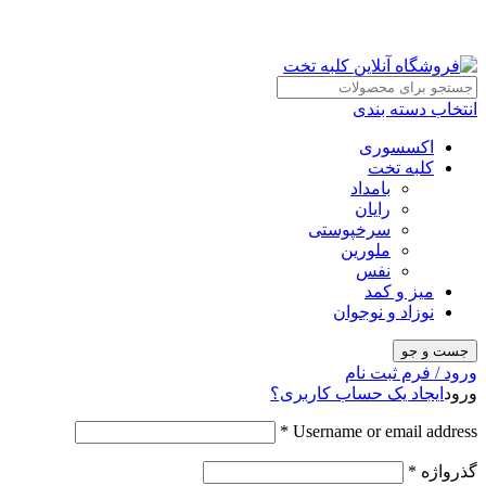
انتخاب دسته بندی
اکسسوری
کلبه تخت
بامداد
رایان
سرخپوستی
ملورین
نفس
میز و کمد
نوزاد و نوجوان
جست و جو
ورود / فرم ثبت نام
ورود
ایجاد یک حساب کاربری؟
*
Username or email address
گذرواژه
*