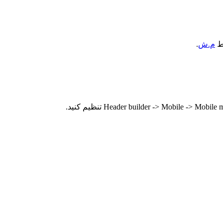
ط
م.ش
.