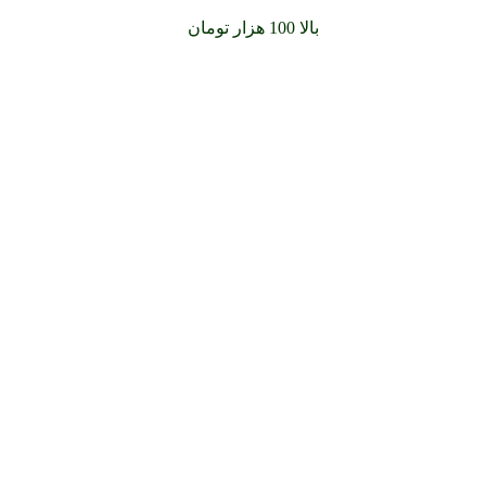
سفارشات خود را برای
بالا 100 هزار تومان
را با پیک رایگان تجربه کنید