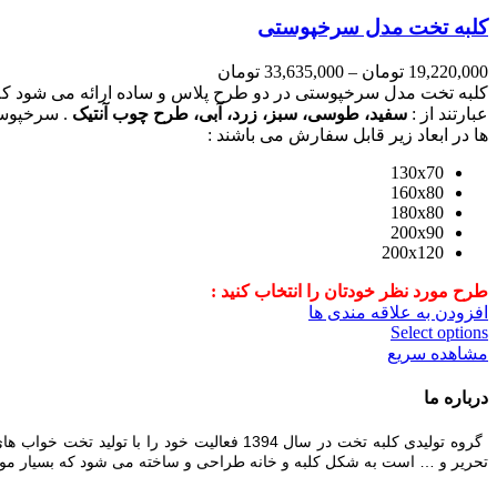
کلبه تخت مدل سرخپوستی
19,220,000
تومان
–
33,635,000
تومان
کلبه تخت مدل سرخپوستی در دو طرح پلاس و ساده ارائه می شود ک
عبارتند از :
سفید، طوسی، سبز، زرد، آبی، طرح چوب آنتیک
. سرخپوست
ها در ابعاد زیر قابل سفارش می باشند :
130x70
160x80
180x80
200x90
200x120
طرح مورد نظر خودتان را انتخاب کنید :
افزودن به علاقه مندی ها
Select options
مشاهده سریع
درباره ما
گروه تولیدی کلبه تخت در سال 1394 فعالیت 
تحریر و … است به شکل کلبه و خانه طراحی و ساخته می شود که بسیار مورد ت