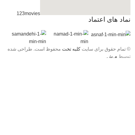
123movies
نماد های اعتماد
embedgooglemap.net
© تمام حقوق برای سایت
کلبه تخت
محفوظ است. طراحی شده
توسط
م.ش
.
فروشگاه
فیلتر ها
0
علاقه مندی ها
0
موارد
محصول
حساب کاربری من
×
سلام!