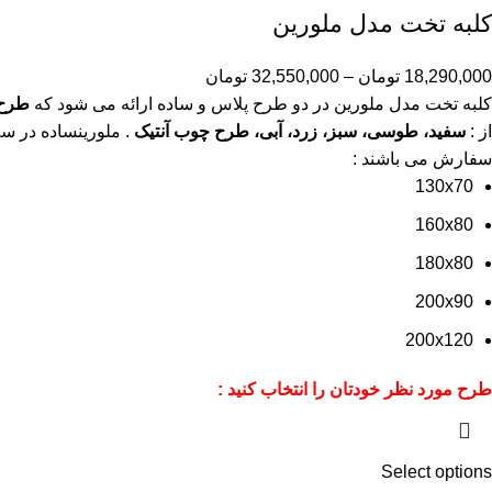
کلبه تخت مدل ملورین
18,290,000
تومان
–
32,550,000
تومان
کلبه تخت مدل ملورین در دو طرح پلاس و ساده ارائه می شود که
طرح 
از :
سفید، طوسی، سبز، زرد، آبی، طرح چوب آنتیک
. ملورینساده در سه
سفارش می باشند :
130x70
160x80
180x80
200x90
200x120
طرح مورد نظر خودتان را انتخاب کنید :
Select options