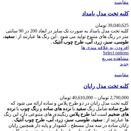
مقایسه
کلبه تخت مدل بامداد
39,040,625
تومان
کلبه تخت مدل بامداد به صورت تک سایز در ابعاد 200 در 90 سانتی
متر در رنگ های متنوع تولید می شود . این رنگ ها عبارتند از :
سفید،
طوسی، سبز، زرد، آبی، طرح چوب آنتیک
.
افزودن به علاقه مندی ها
Select options
مشاهده سریع
جدید
مقایسه
کلبه تخت مدل رایان
2,790,000
تومان
–
40,610,000
تومان
کلبه تخت مدل رایان در دو طرح پلاس و ساده ارائه می شود که
طرح ساده
شامل رنگ
سفید
با
نرده های ساده
و
رنگ چوب
با
نرده
های ضخیم
است اما
طرح پلاس
رنگبندی های متنوعی دارد این رنگ
ها عبارتند از :
سفید، طوسی، سبز، زرد، آبی، طرح چوب آنتیک
.
رایان ساده در سه مدل مسطح ، کشودار و پایه دار همچنین رایان
پلاس دارای دو مدل کشودار و پایه دار است ، همچنین همه کلبه