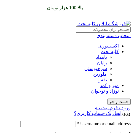
سفارشات خود را برای
بالا 100 هزار تومان
را با پیک رایگان تجربه
کنید
انتخاب دسته بندی
اکسسوری
کلبه تخت
بامداد
رایان
سرخپوستی
ملورین
نفس
میز و کمد
نوزاد و نوجوان
جست و جو
ورود / فرم ثبت نام
ورود
ایجاد یک حساب کاربری؟
*
Username or email address