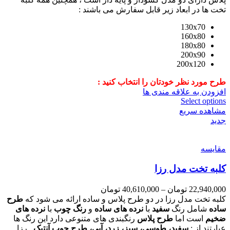
تخت ها در ابعاد زیر قابل سفارش می باشند :
130x70
160x80
180x80
200x90
200x120
طرح مورد نظر خودتان را انتخاب کنید :
افزودن به علاقه مندی ها
Select options
مشاهده سریع
جدید
مقایسه
کلبه تخت مدل رزا
22,940,000
تومان
–
40,610,000
تومان
کلبه تخت مدل رزا در دو طرح پلاس و ساده ارائه می شود که
طرح
ساده
شامل رنگ
سفید
با
نرده های ساده
و
رنگ چوب
با
نرده های
ضخیم
است اما
طرح پلاس
رنگبندی های متنوعی دارد این رنگ ها
عبارتند از :
سفید، طوسی، سبز، زرد، آبی، طرح چوب آنتیک
. رزا