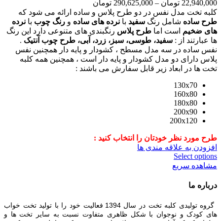
22,940,000
تومان
–
290,625,000
تومان
کلبه تخت مدل نفس در دو طرح پلاس و ساده ارائه می شود که
طرح ساده
شامل رنگ
سفید
با
نرده های ساده
و
رنگ چوب
با
نرده
های ضخیم
است اما
طرح پلاس
رنگبندی های متنوعی دارد این رنگ
ها عبارتند از :
سفید، طوسی، سبز، زرد، آبی، طرح چوب آنتیک
.
نفس ساده در سه مدل مسطح ، کشودار و پایه دار همچنین نفس
پلاس دارای دو مدل کشودار و پایه دار است ، همچنین همه کلبه
تخت ها در ابعاد زیر قابل سفارش می باشند :
130x70
160x80
180x80
200x90
200x120
طرح مورد نظر خودتان را انتخاب کنید :
افزودن به علاقه مندی ها
Select options
مشاهده سریع
درباره ما
گروه تولیدی کلبه تخت در سال 1394 فعالیت خود را با تولید تخت خواب
های کودک و نوجوان با شکل ظاهری متفاوت نسبت به سایر تخت ها و