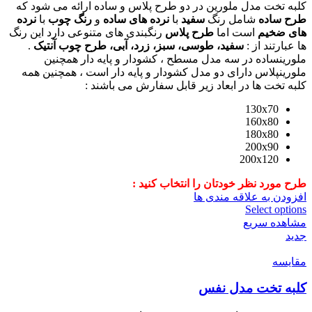
کلبه تخت مدل ملورین در دو طرح پلاس و ساده ارائه می شود که
طرح ساده
شامل رنگ
سفید
با
نرده های ساده
و
رنگ چوب
با
نرده
های ضخیم
است اما
طرح پلاس
رنگبندی های متنوعی دارد این رنگ
ها عبارتند از :
سفید، طوسی، سبز، زرد، آبی، طرح چوب آنتیک
.
ملورینساده در سه مدل مسطح ، کشودار و پایه دار همچنین
ملورینپلاس دارای دو مدل کشودار و پایه دار است ، همچنین همه
کلبه تخت ها در ابعاد زیر قابل سفارش می باشند :
130x70
160x80
180x80
200x90
200x120
طرح مورد نظر خودتان را انتخاب کنید :
افزودن به علاقه مندی ها
Select options
مشاهده سریع
جدید
مقایسه
کلبه تخت مدل نفس