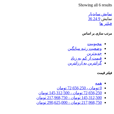
Showing all 6 results
نمایش سایدبار
نمایش
9
24
36
فیلتر ها
مرتب سازی بر اساس
محبوبیت
وضعیت رتبه میانگین
جدیدترین
قیمت از کم به زیاد
گرانترین به ارزانترین
فیلتر قیمت
همه
0
تومان
-
72,656,250
تومان
72,656,250
تومان
-
145,312,500
تومان
145,312,500
تومان
-
217,968,750
تومان
217,968,750
تومان
-
290,625,000
تومان