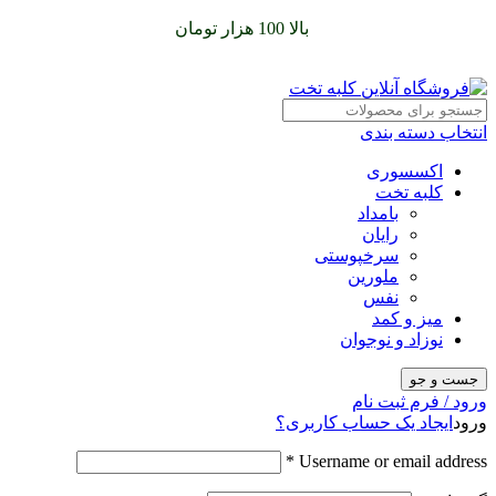
سفارشات خود را برای
بالا 100 هزار تومان
را با پیک رایگان تجربه
کنید
انتخاب دسته بندی
اکسسوری
کلبه تخت
بامداد
رایان
سرخپوستی
ملورین
نفس
میز و کمد
نوزاد و نوجوان
جست و جو
ورود / فرم ثبت نام
ورود
ایجاد یک حساب کاربری؟
*
Username or email address