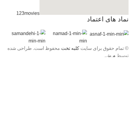
123movies
نماد های اعتماد
embedgooglemap.net
© تمام حقوق برای سایت
کلبه تخت
محفوظ است. طراحی شده
توسط
م.ش
.
فروشگاه
فیلتر ها
0
علاقه مندی ها
0
موارد
محصول
حساب کاربری من
×
سلام!