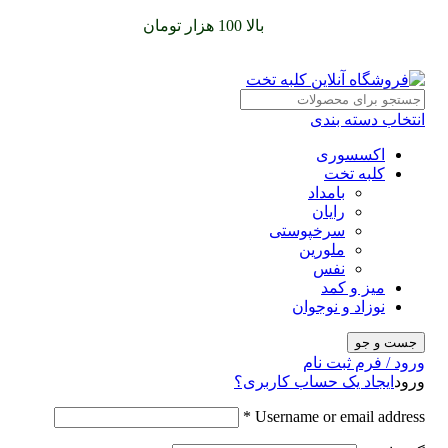
سفارشات خود را برای
بالا 100 هزار تومان
را با پیک رایگان تجربه
کنید
انتخاب دسته بندی
اکسسوری
کلبه تخت
بامداد
رایان
سرخپوستی
ملورین
نفس
میز و کمد
نوزاد و نوجوان
جست و جو
ورود / فرم ثبت نام
ورود
ایجاد یک حساب کاربری؟
*
Username or email address