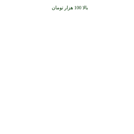
سفارشات خود را برای
بالا 100 هزار تومان
را با پیک رایگان تجربه کنید