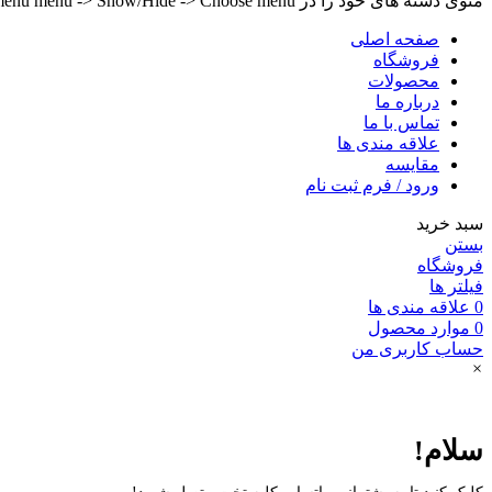
منوی دسته های خود را در Header builder -> Mobile -> Mobile menu menu -> Show/Hide -> Choose menu تنظیم کنید.
صفحه اصلی
فروشگاه
محصولات
درباره ما
تماس با ما
علاقه مندی ها
مقایسه
ورود / فرم ثبت نام
سبد خرید
بستن
فروشگاه
فیلتر ها
0
علاقه مندی ها
0
موارد
محصول
حساب کاربری من
×
سلام!