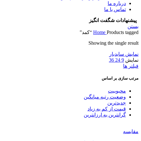
درباره ما
تماس با ما
پیشنهادات شگفت انگیز
بستن
Products tagged “کمد”
Home
Showing the single result
نمایش سایدبار
نمایش
9
24
36
فیلتر ها
مرتب سازی بر اساس
محبوبیت
وضعیت رتبه میانگین
جدیدترین
قیمت از کم به زیاد
گرانترین به ارزانترین
مقایسه