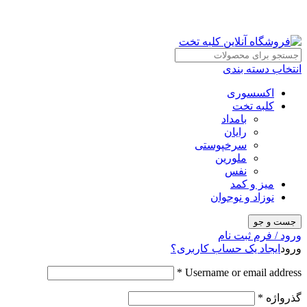
انتخاب دسته بندی
اکسسوری
کلبه تخت
بامداد
رایان
سرخپوستی
ملورین
نفس
میز و کمد
نوزاد و نوجوان
جست و جو
ورود / فرم ثبت نام
ورود
ایجاد یک حساب کاربری؟
*
Username or email address
گذرواژه
*