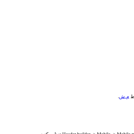
ط
م.ش
.