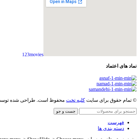
123movies
embedgooglemap.net
نماد های اعتماد
© تمام حقوق برای سایت
کلبه تخت
محفوظ است. طراحی شده توس
جست و جو
فهرست
دسته بندی ها