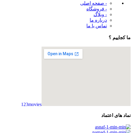
- صفحه اصلی
- فروشگاه
- وبلاگ
درباره ما
تماس با ما
ما کجاییم ؟
123movies
embedgooglemap.net
نماد های اعتماد