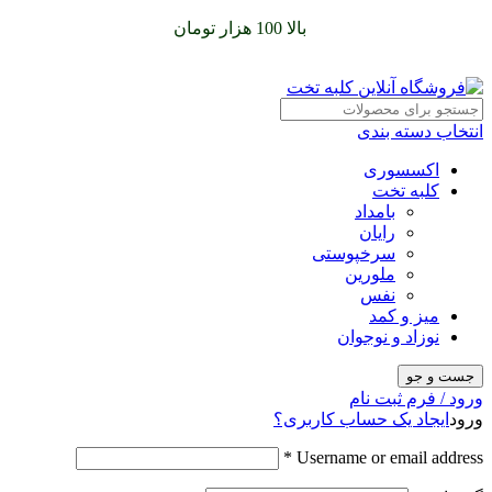
سفارشات خود را برای
بالا 100 هزار تومان
را با پیک رایگان تجربه
کنید
انتخاب دسته بندی
اکسسوری
کلبه تخت
بامداد
رایان
سرخپوستی
ملورین
نفس
میز و کمد
نوزاد و نوجوان
جست و جو
ورود / فرم ثبت نام
ورود
ایجاد یک حساب کاربری؟
*
Username or email address