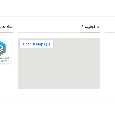
ما کجاییم ؟
نماد های
123movies
embedgooglemap.net