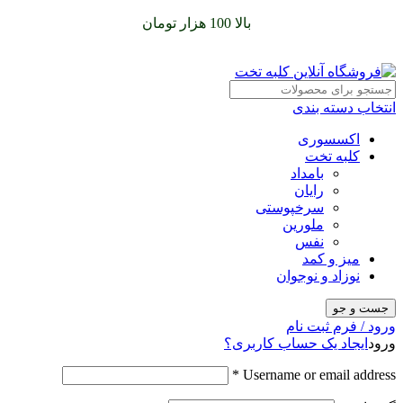
سفارشات خود را برای
بالا 100 هزار تومان
را با پیک رایگان تجربه
کنید
انتخاب دسته بندی
اکسسوری
کلبه تخت
بامداد
رایان
سرخپوستی
ملورین
نفس
میز و کمد
نوزاد و نوجوان
جست و جو
ورود / فرم ثبت نام
ورود
ایجاد یک حساب کاربری؟
*
Username or email address