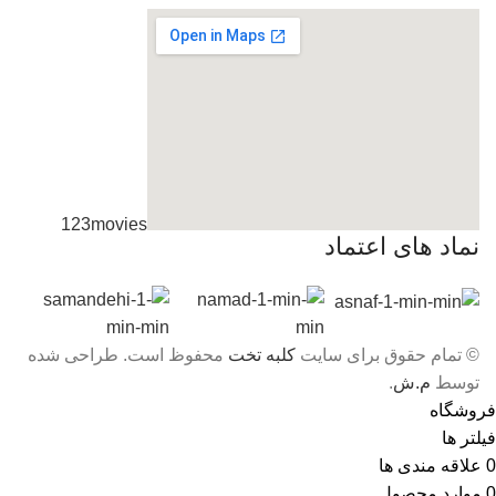
123movies
نماد های اعتماد
embedgooglemap.net
© تمام حقوق برای سایت
کلبه تخت
محفوظ است. طراحی شده
توسط
م.ش
.
فروشگاه
فیلتر ها
0
علاقه مندی ها
0
موارد
محصول