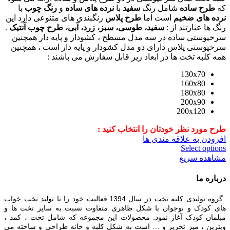
که
طرح ساده
شامل رنگ
سفید
با
نرده های ساده
و
رنگ چوب
با
نرده های ضخیم
است اما
طرح پلاس
رنگبندی های متنوعی دارد این
رنگ ها عبارتند از :
سفید، طوسی، سبز، زرد، آبی، طرح چوب آنتیک
.
سرخپوستی ساده در سه مدل مسطح ، کشودار و پایه دار همچنین
سرخپوستی پلاس دارای دو مدل کشودار و پایه دار است ، همچنین
همه کلبه تخت ها در ابعاد زیر قابل سفارش می باشند :
130x70
160x80
180x80
200x90
200x120
طرح مورد نظر خودتان را انتخاب کنید :
افزودن به علاقه مندی ها
Select options
مشاهده سریع
درباره ما
گروه تولیدی کلبه تخت در سال 1394 فعالیت خود را با تولید تخت خواب
های کودک و نوجوان با شکل ظاهری متفاوت نسبت به سایر تخت ها و
مبلمان کودک آغاز نمود. محصولات این مجموعه که شامل تخت ، کمد ،
ویترین ، میز تحریر و … است به شکل کلبه و خانه طراحی و ساخته می