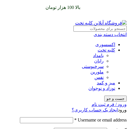
سفارشات خود را برای
بالا 100 هزار تومان
را با پیک رایگان تجربه
کنید
انتخاب دسته بندی
اکسسوری
کلبه تخت
بامداد
رایان
سرخپوستی
ملورین
نفس
میز و کمد
نوزاد و نوجوان
جست و جو
ورود / فرم ثبت نام
ورود
ایجاد یک حساب کاربری؟
*
Username or email address