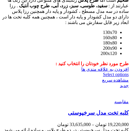
ضخیم
است اما
طرح پلاس
رنگبندی های متنوعی دارد این رنگ ها
عبارتند از :
سفید، طوسی، سبز، زرد، آبی، طرح چوب آنتیک
. رزا
ساده در سه مدل مسطح ، کشودار و پایه دار همچنین رزا پلاس
دارای دو مدل کشودار و پایه دار است ، همچنین همه کلبه تخت ها در
ابعاد زیر قابل سفارش می باشند :
130x70
160x80
180x80
200x90
200x120
طرح مورد نظر خودتان را انتخاب کنید :
افزودن به علاقه مندی ها
Select options
مشاهده سریع
جدید
مقایسه
کلبه تخت مدل سرخپوستی
19,220,000
تومان
–
33,635,000
تومان
کلبه تخت مدل سرخپوستی در دو طرح پلاس و ساده ارائه می شود