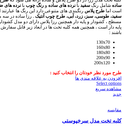
ساده
شامل رنگ
سفید
با
نرده های ساده
و
رنگ چوب
با
نرده های ض
است اما
طرح پلاس
رنگبندی های متنوعی دارد این رنگ ها عبارتند از
سفید، طوسی، سبز، زرد، آبی، طرح چوب آنتیک
. رزا ساده در سه 
مسطح ، کشودار و پایه دار همچنین رزا پلاس دارای دو مدل کشودار
پایه دار است ، همچنین همه کلبه تخت ها در ابعاد زیر قابل سفارش
باشند :
130x70
160x80
180x80
200x90
200x120
طرح مورد نظر خودتان را انتخاب کنید :
افزودن به علاقه مندی ها
Select options
مشاهده سریع
جدید
مقایسه
کلبه تخت مدل سرخپوستی