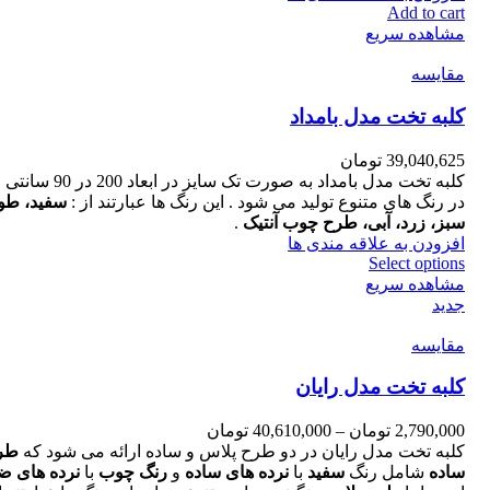
Add to cart
مشاهده سریع
مقایسه
کلبه تخت مدل بامداد
39,040,625
تومان
کلبه تخت مدل بامداد به صورت تک سایز در ابعاد 
در رنگ های متنوع تولید می شود . این رنگ ها عبارتند از :
سفید، طو
سبز، زرد، آبی، طرح چوب آنتیک
.
افزودن به علاقه مندی ها
Select options
مشاهده سریع
جدید
مقایسه
کلبه تخت مدل رایان
2,790,000
تومان
–
40,610,000
تومان
کلبه تخت مدل رایان در دو طرح پلاس و ساده ارائه می شود که
طر
ساده
شامل رنگ
سفید
با
نرده های ساده
و
رنگ چوب
با
نرده های ض