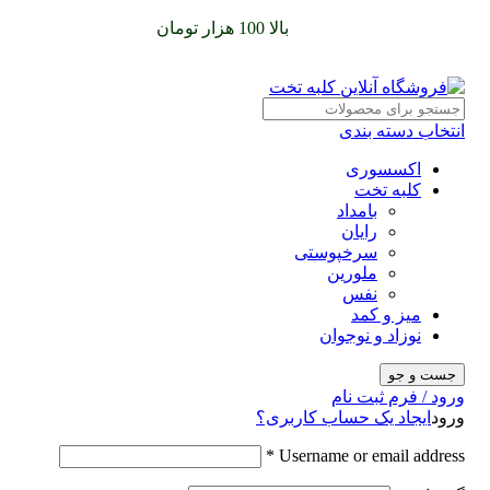
سفارشات خود را برای
بالا 100 هزار تومان
را با پیک رایگان تجربه
کنید
انتخاب دسته بندی
اکسسوری
کلبه تخت
بامداد
رایان
سرخپوستی
ملورین
نفس
میز و کمد
نوزاد و نوجوان
جست و جو
ورود / فرم ثبت نام
ورود
ایجاد یک حساب کاربری؟
*
Username or email address