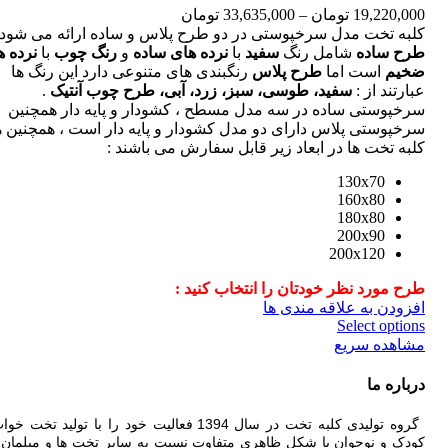
19,220,000
تومان
–
33,635,000
تومان
کلبه تخت مدل سرخپوستی در دو طرح پلاس و ساده ارائه می شود 
طرح ساده
شامل رنگ
سفید
با
نرده های ساده
و
رنگ چوب
با
نرده ه
ضخیم
است اما
طرح پلاس
رنگبندی های متنوعی دارد این رنگ ها
عبارتند از :
سفید، طوسی، سبز، زرد، آبی، طرح چوب آنتیک
.
سرخپوستی ساده در سه مدل مسطح ، کشودار و پایه دار همچنین
سرخپوستی پلاس دارای دو مدل کشودار و پایه دار است ، همچنین 
کلبه تخت ها در ابعاد زیر قابل سفارش می باشند :
130x70
160x80
180x80
200x90
200x120
طرح مورد نظر خودتان را انتخاب کنید :
افزودن به علاقه مندی ها
Select options
مشاهده سریع
درباره ما
گروه تولیدی کلبه تخت در سال 1394 فعالیت خود را با تولید تخ
کودک و نوجوان با شکل ظاهری متفاوت نسبت به سایر تخت ها و مبلمان