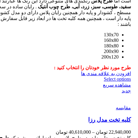
است اما
طرح پلاس
رنگبندی های متنوعی دارد این رنگ ها عبارتند از
سفید، طوسی، سبز، زرد، آبی، طرح چوب آنتیک
. رایان ساده در س
مسطح ، کشودار و پایه دار همچنین رایان پلاس دارای دو مدل کشود
پایه دار است ، همچنین همه کلبه تخت ها در ابعاد زیر قابل سفارش
باشند :
130x70
160x80
180x80
200x90
200x120
طرح مورد نظر خودتان را انتخاب کنید :
افزودن به علاقه مندی ها
Select options
مشاهده سریع
جدید
مقایسه
کلبه تخت مدل رزا
22,940,000
تومان
–
40,610,000
تومان
کلبه تخت مدل رزا در دو طرح پلاس و ساده ارائه می شود که
طرح