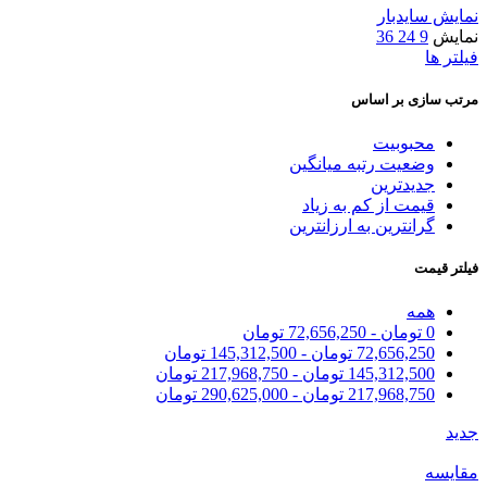
نمایش سایدبار
نمایش
9
24
36
فیلتر ها
مرتب سازی بر اساس
محبوبیت
وضعیت رتبه میانگین
جدیدترین
قیمت از کم به زیاد
گرانترین به ارزانترین
فیلتر قیمت
همه
0
تومان
-
72,656,250
تومان
72,656,250
تومان
-
145,312,500
تومان
145,312,500
تومان
-
217,968,750
تومان
217,968,750
تومان
-
290,625,000
تومان
جدید
مقایسه