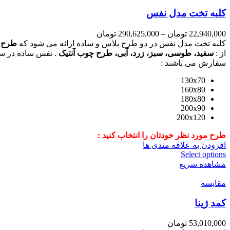
کلبه تخت مدل نفس
22,940,000
تومان
–
290,625,000
تومان
کلبه تخت مدل نفس در دو طرح پلاس و ساده ارائه می شود که
طرح 
از :
سفید، طوسی، سبز، زرد، آبی، طرح چوب آنتیک
. نفس ساده در سه 
سفارش می باشند :
130x70
160x80
180x80
200x90
200x120
طرح مورد نظر خودتان را انتخاب کنید :
افزودن به علاقه مندی ها
Select options
مشاهده سریع
مقایسه
کمد ژینا
53,010,000
تومان