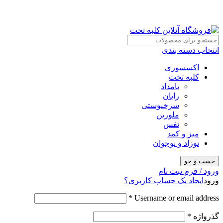
انتخاب دسته بندی
اکسسوری
کلبه تخت
بامداد
رایان
سرخپوستی
ملورین
نفس
میز و کمد
نوزاد و نوجوان
جست و جو
ورود / فرم ثبت نام
ورود
ایجاد یک حساب کاربری؟
*
Username or email address
گذرواژه
*