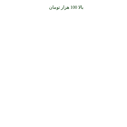
سفارشات خود را برای
بالا 100 هزار تومان
را با پیک رایگان تجربه کنید